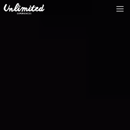
Es
$ MXN
MXN
EUR