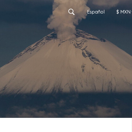
Es
pañol
$ MXN
MXN