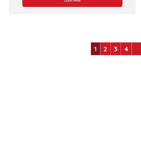
LEER MÁS
1
2
3
4
…