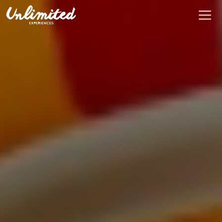
Es
$ MXN
MXN
EUR