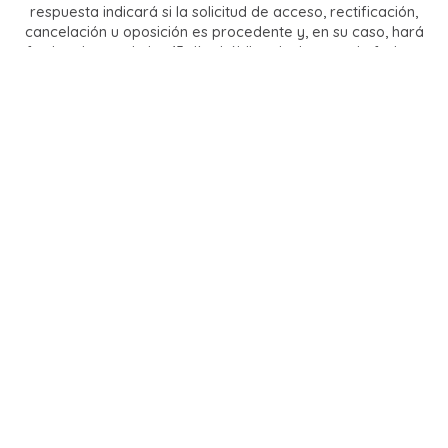
respuesta indicará si la solicitud de acceso, rectificación,
cancelación u oposición es procedente y, en su caso, hará
efectivo dentro de los 15 días hábiles siguientes a la fecha en
que comunique la respuesta.
Datos de la Unidad de Transparencia
Domicilio: Avenida 5 Oriente 201, Centro Histórico, Puebla, Pue.
C.P. 72000
Teléfono: (222) 309 6060
Correo electrónico institucional: contacto@itaipue.org.mx
CAMBIOS AL AVISO DE PRIVACIDAD
En caso de realizar alguna modificación al Aviso de
Privacidad, se le hará de su conocimiento vía correo
electrónico o bien, a través del portal:
https://www.itaipue.org.mx/portal2020/