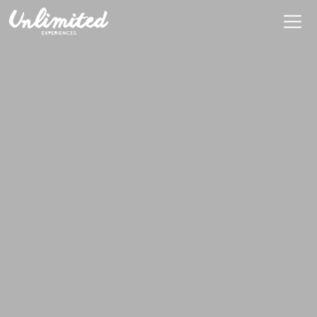
Es
$ MXN
MXN
EUR