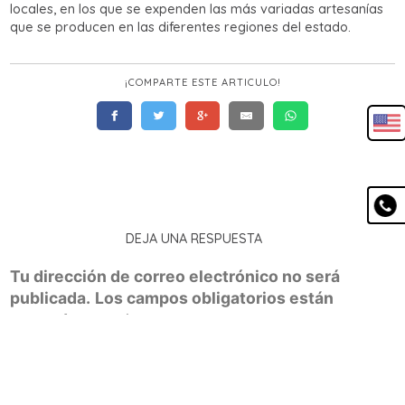
locales, en los que se expenden las más variadas artesanías
que se producen en las diferentes regiones del estado.
¡COMPARTE ESTE ARTICULO!
DEJA UNA RESPUESTA
Tu dirección de correo electrónico no será
publicada.
Los campos obligatorios están
marcados con
*
Guía
definitiva para
recorrer Puebla
Magica
Comentario
*