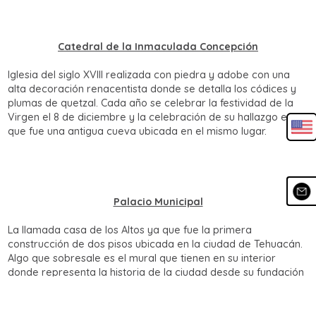
Catedral de la Inmaculada Concepción
Iglesia del siglo XVIII realizada con piedra y adobe con una
alta decoración renacentista donde se detalla los códices y
plumas de quetzal. Cada año se celebrar la festividad de la
Virgen el 8 de diciembre y la celebración de su hallazgo en lo
que fue una antigua cueva ubicada en el mismo lugar.
Palacio Municipal
La llamada casa de los Altos ya que fue la primera
construcción de dos pisos ubicada en la ciudad de Tehuacán.
Algo que sobresale es el mural que tienen en su interior
donde representa la historia de la ciudad desde su fundación
Guía
definitiva para
recorrer Puebla
hasta la época moderna.
Magica