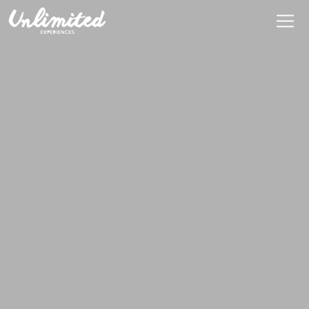
Es
$ MXN
MXN
EUR