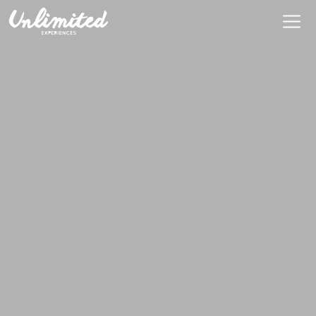
Es
$ MXN
MXN
EUR