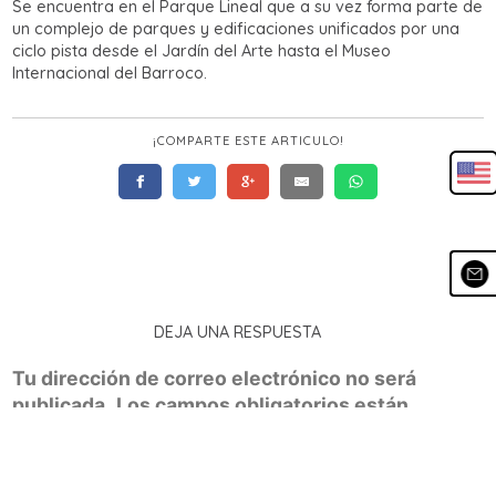
Se encuentra en el Parque Lineal que a su vez forma parte de
un complejo de parques y edificaciones unificados por una
ciclo pista desde el Jardín del Arte hasta el Museo
Internacional del Barroco.
¡COMPARTE ESTE ARTICULO!
DEJA UNA RESPUESTA
Tu dirección de correo electrónico no será
publicada.
Los campos obligatorios están
Guía
definitiva para
recorrer Puebla
marcados con
*
Magica
Comentario
*