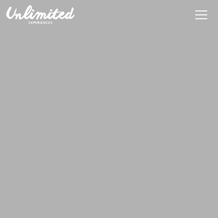
Es
$ MXN
MXN
EUR