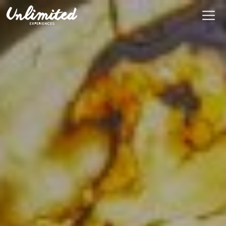
Es
$ MXN
MXN
EUR