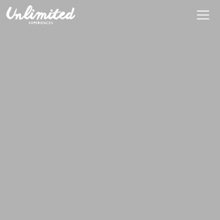
Es
$ MXN
MXN
EUR