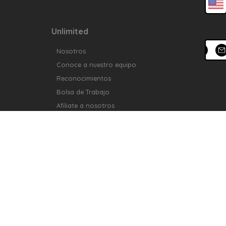
Unlimited
Nosotros
Conoce a nuestro equipo
Reconocimientos
Bolsa de Trabajo
Afiliate a nosotros
Puebla
Tours en Puebla
Tours fuera de Puebla
Tours de aventura
Tours en pueblos mágicos
Otros servicios
Blog