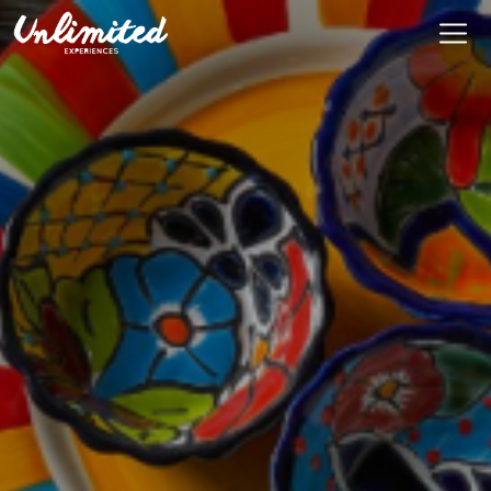
Es
$ MXN
MXN
EUR