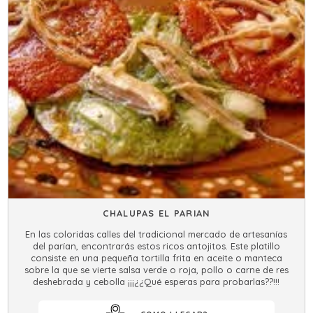
CHALUPAS EL PARIAN
En las coloridas calles del tradicional mercado de artesanías
del parían, encontrarás estos ricos antojitos. Este platillo
consiste en una pequeña tortilla frita en aceite o manteca
sobre la que se vierte salsa verde o roja, pollo o carne de res
deshebrada y cebolla ¡¡¡¿¿Qué esperas para probarlas??!!!