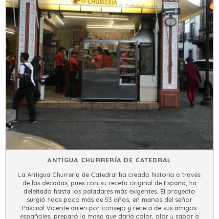
ANTIGUA CHURRERÍA DE CATEDRAL
La Antigua Churrería de Catedral ha creado historia a través
de las décadas, pues con su receta original de España, ha
deleitado hasta los paladares más exigentes. El proyecto
surgió hace poco más de 53 años, en manos del señor
Pascual Vicente quien por consejo y receta de sus amigos
españoles, preparó la masa que daría color, olor y sabor a