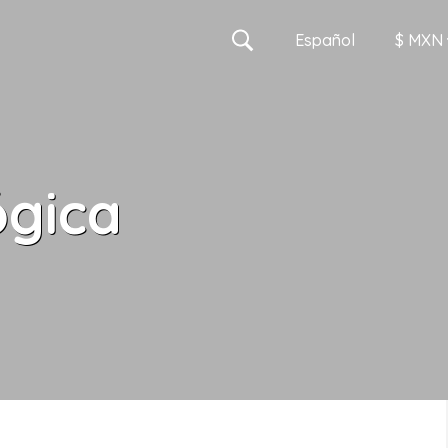
Es
pañol
$ MXN
MXN
ógica