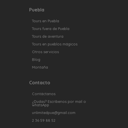
Puebla
Tours en Puebla
Tours fuera de Puebla
Tours de aventura
Tours en pueblos mágicos
Otros servicios
Blog
Montaña
Contacto
Contáctanos
¿Dudas? Escribenos por mail o
whatsApp
unlimitedpue@gmail.com
2 36 59 88 52