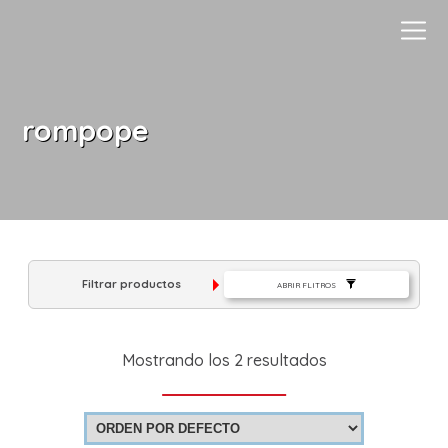
Es
$ MXN
MXN
EUR
rompope
Filtrar productos
ABRIR FLITROS
Mostrando los 2 resultados