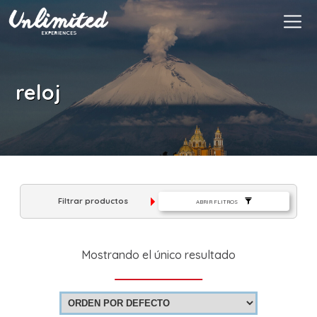
Es
$ MXN
MXN
EUR
reloj
Filtrar productos
ABRIR FLITROS
Mostrando el único resultado