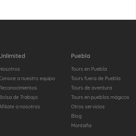
Unlimited
Puebla
Nosotros
Tours en Puebla
Conoce a nuestro equipo
Tours fuera de Puebla
Reconocimientos
Tours de aventura
Bolsa de Trabajo
Tours en pueblos mágicos
Afiliate a nosotros
Otros servicios
Blog
Montaña