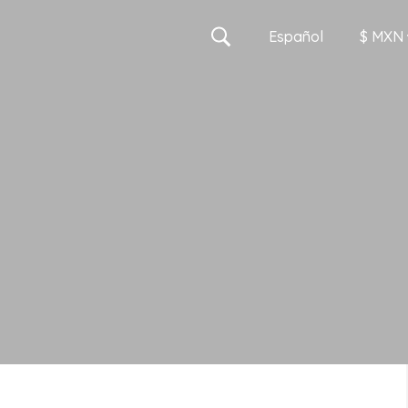
Es
pañol
$ MXN
MXN