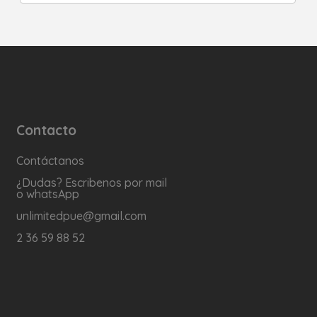
Contacto
Contáctanos
¿Dudas? Escribenos por mail
o whatsApp
unlimitedpue@gmail.com
2 36 59 88 52