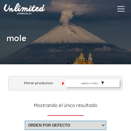
Es
$ MXN
MXN
EUR
mole
Filtrar productos
ABRIR FLITROS
Mostrando el único resultado