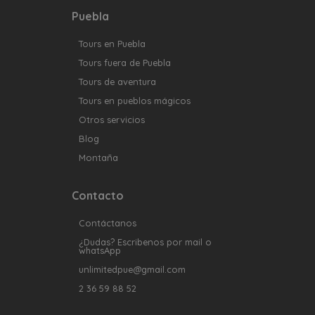
Puebla
Tours en Puebla
Tours fuera de Puebla
Tours de aventura
Tours en pueblos mágicos
Otros servicios
Blog
Montaña
Contacto
Contáctanos
¿Dudas? Escribenos por mail o
whatsApp
unlimitedpue@gmail.com
2 36 59 88 52