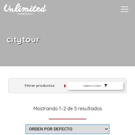
Es
$ MXN
MXN
EUR
citytour
Filtrar productos
ABRIR FLITROS
Mostrando 1–2 de 5 resultados