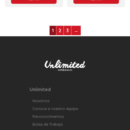
1
2
3
→
Unlimited
Nosotros
Conoce a nuestro equipo
Reconocimientos
Bolsa de Trabajo