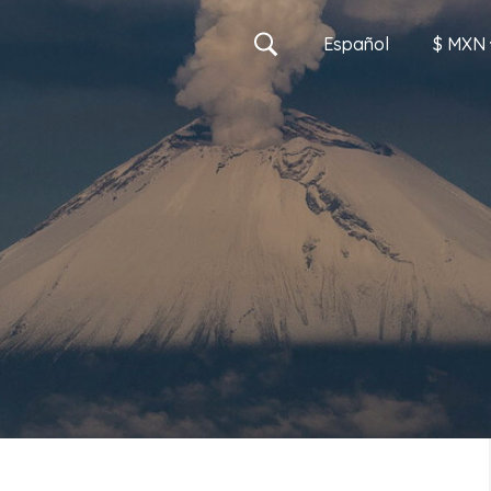
Es
pañol
$ MXN
MXN