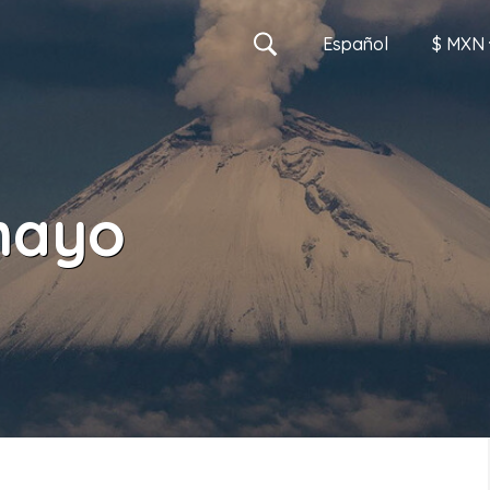
Es
pañol
$ MXN
MXN
mayo