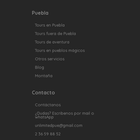
Puebla
Tours en Puebla
Tours fuera de Puebla
Tours de aventura
Tours en pueblos mágicos
Otros servicios
Blog
Montaña
Contacto
Contáctanos
¿Dudas? Escribenos por mail o
whatsApp
unlimitedpue@gmail.com
2 36 59 88 52